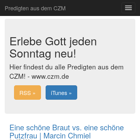
Predigten aus dem CZM
Toggle
navigat
Erlebe Gott jeden
Sonntag neu!
Hier findest du alle Predigten aus dem
CZM! - www.czm.de
RSS »
iTunes »
Eine schöne Braut vs. eine schöne
Putzfrau | Marcin Chmiel