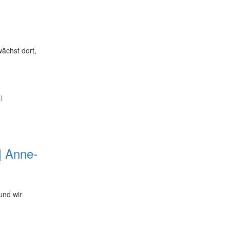
ächst dort,
)
| Anne-
 und wir