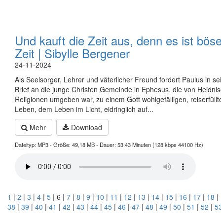
Und kauft die Zeit aus, denn es ist bös
Zeit | Sibylle Bergener
24-11-2024
Als Seelsorger, Lehrer und väterlicher Freund fordert Paulus in s
Brief an die junge Christen Gemeinde in Ephesus, die von Heidni
Religionen umgeben war, zu einem Gott wohlgefälligen, reiserfüllt
Leben, dem Leben im Licht, eidringlich auf...
Mehr
Download
Dateityp: MP3 - Größe: 49,18 MB - Dauer: 53:43 Minuten (128 kbps 44100 Hz)
1
|
2
|
3
|
4
|
5
| 6 |
7
|
8
|
9
|
10
|
11
|
12
|
13
|
14
|
15
|
16
|
17
|
18
|
38
|
39
|
40
|
41
|
42
|
43
|
44
|
45
|
46
|
47
|
48
|
49
|
50
|
51
|
52
|
5