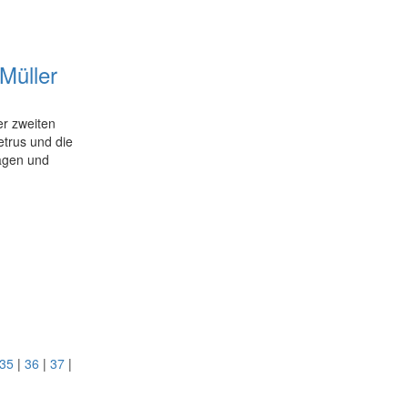
 Müller
er zweiten
trus und die
lagen und
35
|
36
|
37
|