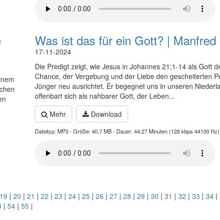
e
Was ist das für ein Gott? | Manfred
17-11-2024
Die Predigt zeigt, wie Jesus in Johannes 21;1-14 als Gott d
Chance, der Vergebung und der Liebe den gescheiterten Pe
einem
Jünger neu ausrichtet. Er begegnet uns in unseren Nieder
schen
offenbart sich als nahbarer Gott, der Leben...
en
Mehr
Download
Dateityp: MP3 - Größe: 40,7 MB - Dauer: 44:27 Minuten (128 kbps 44100 Hz)
19
|
20
|
21
|
22
|
23
|
24
|
25
|
26
|
27
|
28
|
29
|
30
|
31
|
32
|
33
|
34
|
3
|
54
|
55
|