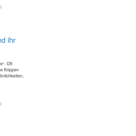
)
d ihr
e“. Oft
le Krippen
nlichkeiten,
)