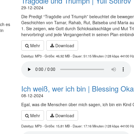
|
Tragödie und Triumph | Yuli Sotirov
29-12-2024
Die Predigt “Tragödie und Triumph” beleuchtet die bewege
Geschichten von Tamar, Rahab, Rut, Batseba und Maria a
ich es
1. Sie zeigen, wie Gott durch Schicksalsschläge und Mut T
in
hervorbringt und jede Vergangenheit in seinen Plan einbind
Mehr
Download
Dateityp: MP3 - Größe: 46,92 MB - Dauer: 51:15 Minuten (128 kbps 44100 Hz
Ich weiß, wer ich bin | Blessing Oka
08-12-2024
Egal, was die Menschen über mich sagen, ich bin ein Kind 
Mehr
Download
Dateityp: MP3 - Größe: 15,81 MB - Dauer: 17:16 Minuten (128 kbps 44100 Hz