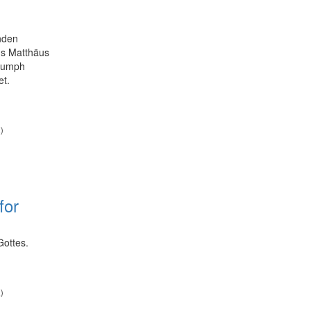
nden
us Matthäus
riumph
et.
)
for
Gottes.
)