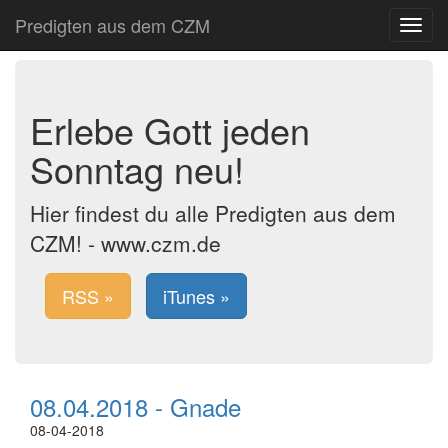
Predigten aus dem CZM
Toggle
navigat
Erlebe Gott jeden
Sonntag neu!
Hier findest du alle Predigten aus dem
CZM! - www.czm.de
RSS »
iTunes »
08.04.2018 - Gnade
08-04-2018