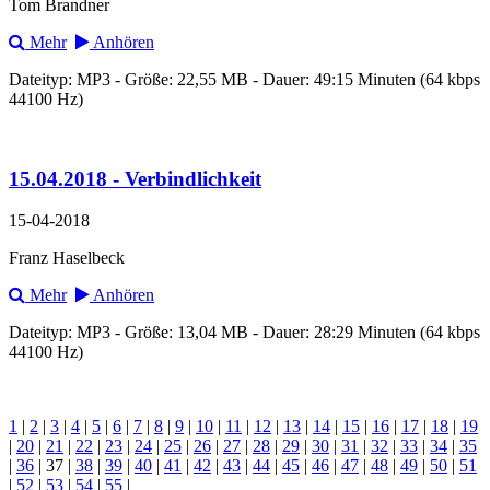
Tom Brandner
Mehr
Anhören
Dateityp: MP3 - Größe: 22,55 MB - Dauer: 49:15 Minuten (64 kbps
44100 Hz)
15.04.2018 - Verbindlichkeit
15-04-2018
Franz Haselbeck
Mehr
Anhören
Dateityp: MP3 - Größe: 13,04 MB - Dauer: 28:29 Minuten (64 kbps
44100 Hz)
1
|
2
|
3
|
4
|
5
|
6
|
7
|
8
|
9
|
10
|
11
|
12
|
13
|
14
|
15
|
16
|
17
|
18
|
19
|
20
|
21
|
22
|
23
|
24
|
25
|
26
|
27
|
28
|
29
|
30
|
31
|
32
|
33
|
34
|
35
|
36
| 37 |
38
|
39
|
40
|
41
|
42
|
43
|
44
|
45
|
46
|
47
|
48
|
49
|
50
|
51
|
52
|
53
|
54
|
55
|