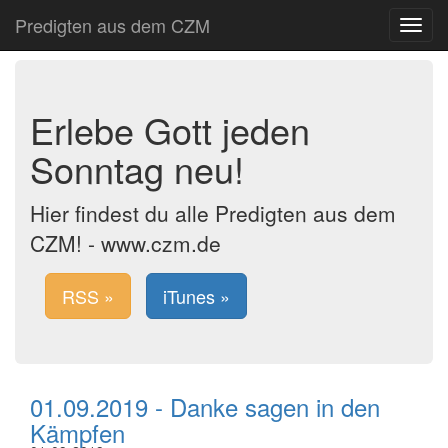
Predigten aus dem CZM
Toggle
navigat
Erlebe Gott jeden
Sonntag neu!
Hier findest du alle Predigten aus dem
CZM! - www.czm.de
RSS »
iTunes »
01.09.2019 - Danke sagen in den
Kämpfen