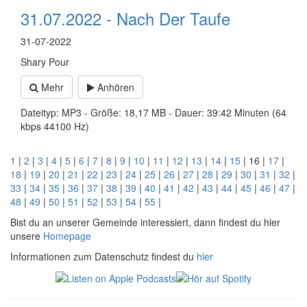
31.07.2022 - Nach Der Taufe
31-07-2022
Shary Pour
Mehr
Anhören
Dateityp: MP3 - Größe: 18,17 MB - Dauer: 39:42 Minuten (64
kbps 44100 Hz)
1
|
2
|
3
|
4
|
5
|
6
|
7
|
8
|
9
|
10
|
11
|
12
|
13
|
14
|
15
| 16 |
17
|
18
|
19
|
20
|
21
|
22
|
23
|
24
|
25
|
26
|
27
|
28
|
29
|
30
|
31
|
32
|
33
|
34
|
35
|
36
|
37
|
38
|
39
|
40
|
41
|
42
|
43
|
44
|
45
|
46
|
47
|
48
|
49
|
50
|
51
|
52
|
53
|
54
|
55
|
Bist du an unserer Gemeinde interessiert, dann findest du hier
unsere
Homepage
Informationen zum Datenschutz findest du
hier