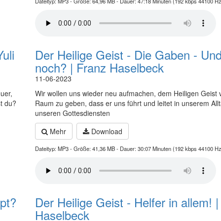
Dateityp: MP3 - Größe: 64,96 MB - Dauer: 47:18 Minuten (192 kbps 44100 Hz
uli
Der Heilige Geist - Die Gaben - Un
noch? | Franz Haselbeck
11-06-2023
uer,
Wir wollen uns wieder neu aufmachen, dem Heiligen Geist 
t du?
Raum zu geben, dass er uns führt und leitet in unserem All
unseren Gottesdiensten
Mehr
Download
Dateityp: MP3 - Größe: 41,36 MB - Dauer: 30:07 Minuten (192 kbps 44100 Hz
pt?
Der Heilige Geist - Helfer in allem! 
Haselbeck