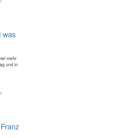
)
d was
viel mehr
tag und in
)
| Franz