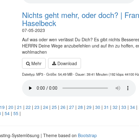
Nichts geht mehr, oder doch? | Fra
Haselbeck
07-05-2023
Auf was oder wen verlässt Du Dich? Es gibt nichts Bessere
HERRN Deine Wege anzubefehlen und auf ihn zu hoffen, er
wohlmachen
Mehr
Download
Dateityp: MP3 - Größe: 54,49 MB - Dauer: 39:41 Minuten (192 kbps 44100 Hz
19
|
20
|
21
|
22
|
23
|
24
|
25
|
26
|
27
|
28
|
29
|
30
|
31
|
32
|
33
|
34
|
3
|
54
|
55
|
asting-Systemlösung | Theme based on
Bootstrap