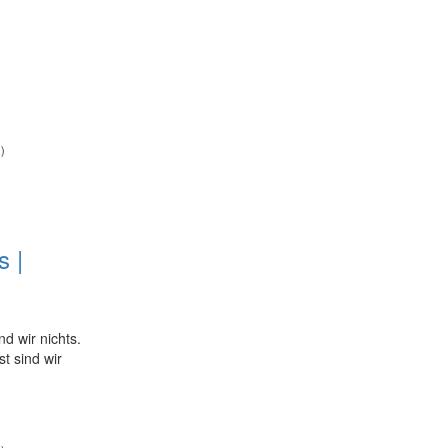
)
s |
d wir nichts.
t sind wir