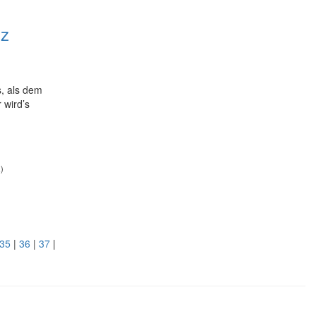
nz
s, als dem
 wird’s
)
35
|
36
|
37
|