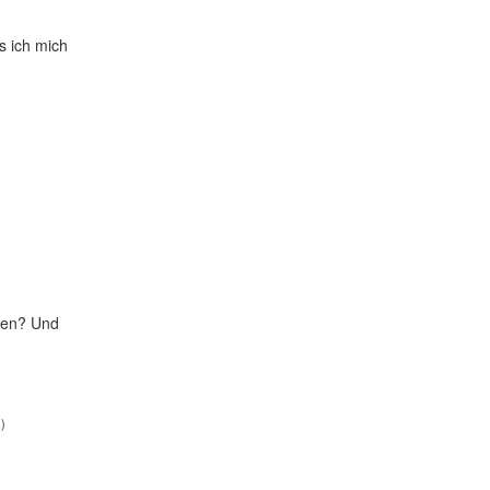
s ich mich
auen? Und
)