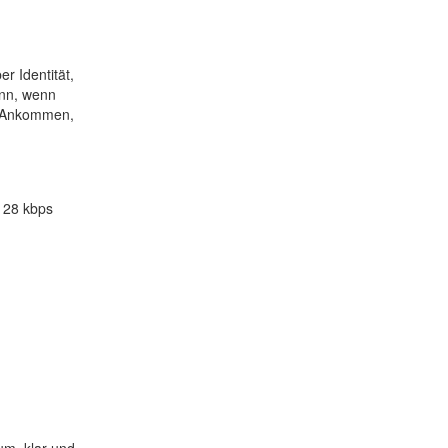
r Identität,
ann, wenn
t Ankommen,
128 kbps